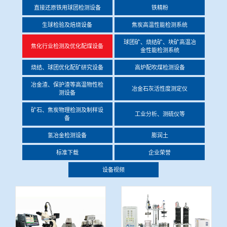
直接还原铁用球团检测设备
铁精粉
冶金渣、保护渣等高温物性检测设备
企业荣誉
生球检验及焙烧设备
焦炭高温性能检测系统
冶金石灰活性度测定仪
球团矿、烧结矿、块矿高温冶
世界杯押球网站
焦化行业检测及优化配煤设备
金性能检测系统
矿石、焦炭物理检测及制样设备
烧结、球团优化配矿研究设备
高炉配吹煤检测设备
冶金渣、保护渣等高温物性检
冶金石灰活性度测定仪
测设备
工业分析、测硫仪等
矿石、焦炭物理检测及制样设
工业分析、测硫仪等
备
氢冶金检测设备
膨润土
标准下载
企业荣誉
设备视频