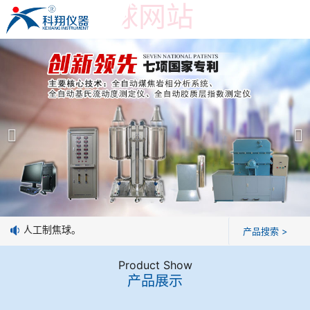
世界杯押球网站
世界杯押球网站
产品展示
＞
公司简介
焦炭高温性能检测系统
世界杯押球网站
焦化行业检测及优化配煤设备
企业业绩
球团矿/烧结矿/块矿高温冶金性能检测系统
技术交流
优于人工制焦球。
产品搜索 >
烧结/球团优化配矿研究设备
视频观赏
Product Show
产品展示
高炉配吹煤检测设备
标准下载