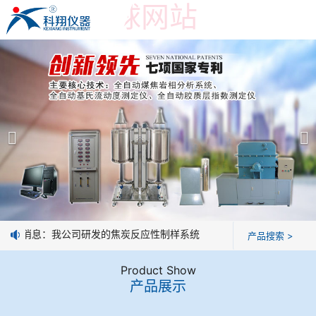
世界杯押球网站
世界杯押球网站
产品展示
＞
公司简介
焦炭高温性能检测系统
世界杯押球网站
焦化行业检测及优化配煤设备
企业业绩
球团矿/烧结矿/块矿高温冶金性能检测系统
技术交流
好消息：我公司研发的焦炭反应性制样系统，全部制样过程机械化操作
产品搜索 >
烧结/球团优化配矿研究设备
视频观赏
Product Show
产品展示
高炉配吹煤检测设备
标准下载