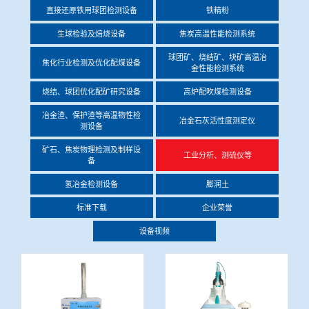
直接还原铁用球团检测设备
铁精粉
冶金渣、保护渣等高温物性检测设备
企业荣誉
生球检验及焙烧设备
焦炭高温性能检测系统
冶金石灰活性度测定仪
球团矿、烧结矿、块矿高温冶
世界杯押球网站
焦化行业检测及优化配煤设备
金性能检测系统
矿石、焦炭物理检测及制样设备
烧结、球团优化配矿研究设备
高炉配吹煤检测设备
冶金渣、保护渣等高温物性检
冶金石灰活性度测定仪
测设备
工业分析、测硫仪等
矿石、焦炭物理检测及制样设
工业分析、测硫仪等
备
氢冶金检测设备
膨润土
标准下载
企业荣誉
设备视频