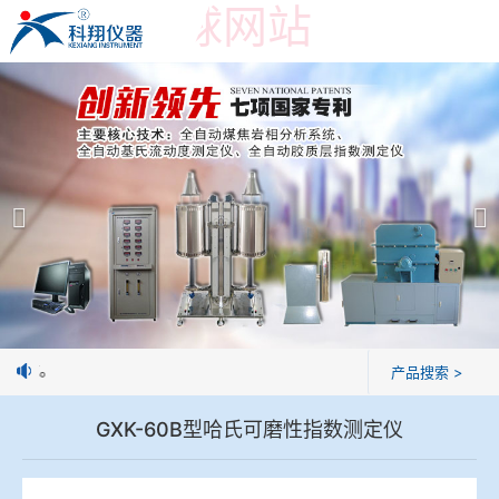
世界杯押球网站
世界杯押球网站
产品展示
＞
公司简介
焦炭高温性能检测系统
世界杯押球网站
焦化行业检测及优化配煤设备
企业业绩
球团矿/烧结矿/块矿高温冶金性能检测系统
技术交流
制焦球。
产品搜索 >
烧结/球团优化配矿研究设备
视频观赏
GXK-60B型哈氏可磨性指数测定仪
高炉配吹煤检测设备
标准下载