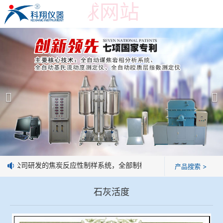
世界杯押球网站
世界杯押球网站
产品展示
＞
公司简介
焦炭高温性能检测系统
世界杯押球网站
焦化行业检测及优化配煤设备
企业业绩
球团矿/烧结矿/块矿高温冶金性能检测系统
技术交流
：我公司研发的焦炭反应性制样系统，全部制样过程机械化操作，没有人
产品搜索 >
烧结/球团优化配矿研究设备
视频观赏
石灰活度
高炉配吹煤检测设备
标准下载