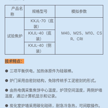
冶金渣、保护渣等高温物性检测设备
产品名
企业荣誉
规格型号
模拟参数
称
冶金石灰活性度测定仪
KXJL-70（底
世界杯押球网站
装）
矿石、焦炭物理检测及制样设备
KXJL-40（底
M40、M25、M10、CS
试验焦炉
装）
R、CRI
KXJL-40（侧
工业分析、测硫仪等
装）
技术特点：
● 三项平衡供电，加热体原件为硅碳棒。
● 炉门采用自密封结构，免除传统手工泥密封的形式。
● 由热电偶采集焦饼中心温度，炉顶空间温度，两侧炉墙
温度，通过计算机显示和记录。
● 炭化室炉墙采用碳化硅砖，耐急冷急热，可间歇操作。