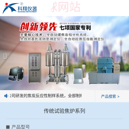
世界杯押球网站
世界杯押球网站
产品展示
＞
公司简介
焦炭高温性能检测系统
世界杯押球网站
焦化行业检测及优化配煤设备
企业业绩
球团矿/烧结矿/块矿高温冶金性能检测系统
技术交流
：我公司研发的焦炭反应性制样系统，全部制样过程机械化操作，没有人
产品搜索 >
烧结/球团优化配矿研究设备
视频观赏
传统试验焦炉系列
高炉配吹煤检测设备
标准下载
■ 产品型号