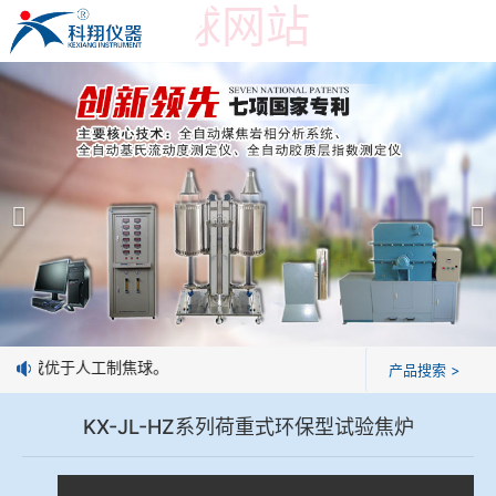
世界杯押球网站
世界杯押球网站
产品展示
＞
公司简介
焦炭高温性能检测系统
世界杯押球网站
焦化行业检测及优化配煤设备
企业业绩
球团矿/烧结矿/块矿高温冶金性能检测系统
技术交流
一致或优于人工制焦球。
产品搜索 >
烧结/球团优化配矿研究设备
视频观赏
KX-JL-HZ系列荷重式环保型试验焦炉
高炉配吹煤检测设备
标准下载