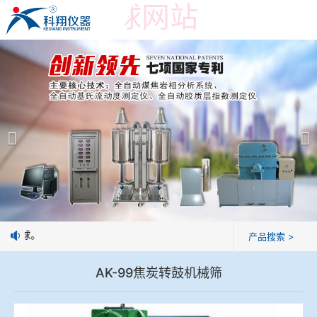
世界杯押球网站
世界杯押球网站
产品展示
＞
公司简介
焦炭高温性能检测系统
世界杯押球网站
焦化行业检测及优化配煤设备
企业业绩
球团矿/烧结矿/块矿高温冶金性能检测系统
技术交流
制焦球。
产品搜索 >
烧结/球团优化配矿研究设备
视频观赏
AK-99焦炭转鼓机械筛
高炉配吹煤检测设备
标准下载