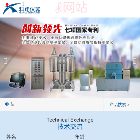
世界杯押球网站
世界杯押球网站
产品展示
＞
公司简介
焦炭高温性能检测系统
世界杯押球网站
焦化行业检测及优化配煤设备
企业业绩
球团矿/烧结矿/块矿高温冶金性能检测系统
技术交流
制焦球。
产品搜索 >
烧结/球团优化配矿研究设备
视频观赏
Technical Exchange
技术交流
高炉配吹煤检测设备
标准下载
姓名
年龄