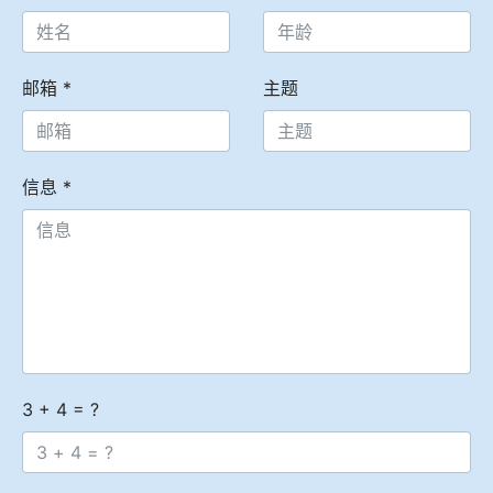
冶金渣、保护渣等高温物性检测设备
企业荣誉
冶金石灰活性度测定仪
邮箱
*
主题
世界杯押球网站
矿石、焦炭物理检测及制样设备
信息
*
工业分析、测硫仪等
3 + 4 = ?