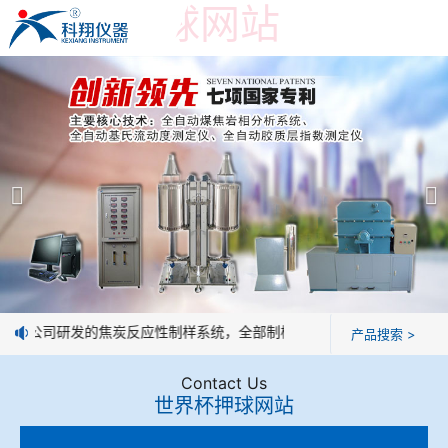
世界杯押球网站
世界杯押球网站
产品展示
＞
公司简介
焦炭高温性能检测系统
世界杯押球网站
焦化行业检测及优化配煤设备
企业业绩
球团矿/烧结矿/块矿高温冶金性能检测系统
技术交流
：我公司研发的焦炭反应性制样系统，全部制样过程机械化操作，没有人
产品搜索 >
烧结/球团优化配矿研究设备
视频观赏
Contact Us
世界杯押球网站
高炉配吹煤检测设备
标准下载