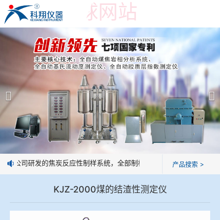
世界杯押球网站
世界杯押球网站
产品展示
＞
公司简介
焦炭高温性能检测系统
世界杯押球网站
焦化行业检测及优化配煤设备
企业业绩
球团矿/烧结矿/块矿高温冶金性能检测系统
技术交流
：我公司研发的焦炭反应性制样系统，全部制样过程机械化操作，没有人
产品搜索 >
烧结/球团优化配矿研究设备
视频观赏
KJZ-2000煤的结渣性测定仪
高炉配吹煤检测设备
标准下载