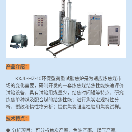
冶金渣、保护渣等高温物性检测设备
企业荣誉
冶金石灰活性度测定仪
世界杯押球网站
矿石、焦炭物理检测及制样设备
工业分析、测硫仪等
产品介绍：
KXJL-HZ-10环保型荷重试验焦炉是为适应炼焦煤市
场的变化需要，研制开发的一套炼焦煤结焦性能快速评价
试验设备，具有试验用煤量少，结焦时间短等特点。研究
炼焦单种煤及配合煤的结焦性能；进行焦炭宏观特性分
析，裂纹和惰性物分析；提供焦炭强度检验用焦炭试样。
技术特点：
● 分析项目：可分析焦炭产率、焦油产率、煤气产率。