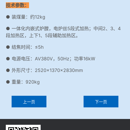
技术参数：
● 装煤量：约12kg
● 一体化内嵌式炉膛，电炉丝5段式加热；中间2、3、4
段加热区，上下1、5段辅助加热区。
● 结焦时间：≤5h
● 电源电压：AV380V，50Hz；功率16kW
● 外形尺寸：2520×1370×2830mm
● 重量：920kg
上一页
下一页