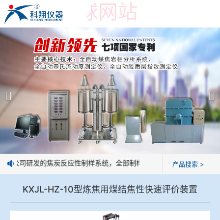
世界杯押球网站
世界杯押球网站
产品展示
＞
公司简介
焦炭高温性能检测系统
世界杯押球网站
焦化行业检测及优化配煤设备
企业业绩
球团矿/烧结矿/块矿高温冶金性能检测系统
技术交流
：我公司研发的焦炭反应性制样系统，全部制样过程机械化操作，没有人
产品搜索 >
烧结/球团优化配矿研究设备
视频观赏
KXJL-HZ-10型炼焦用煤结焦性快速评价装置
高炉配吹煤检测设备
标准下载