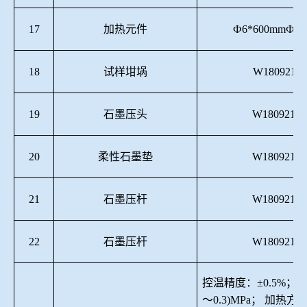
17
加热元件
Ф6*600mmФ12
18
试样坩埚
W180921-0
19
石墨压头
W180921-0
20
柔性石墨垫
W180921-0
21
石墨压杆
W180921-0
22
石墨压杆
W180921-0
控温精度
：
±
0.5
%；工
～
0.
3
)MPa；
加热方