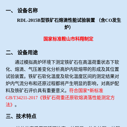
冶金渣、保护渣等高温物性检测设备
企业荣誉
一、
设备名称
RDL-2015B型铁矿石熔滴性能试验装置 （含CO发生
冶金石灰活性度测定仪
世界杯押球网站
炉）
矿石、焦炭物理检测及制样设备
国家标准鞍山市科翔制定
二、
设备用途
工业分析、测硫仪等
通过模拟高炉环境下测定铁矿石在高温荷重状态下软
化、熔滴、气压差变化分析高炉内软熔带的形成及其位置
试验装置。铁矿石软化温度及软化温度区间的测定结果对
炉内气流分布和还原过程都将产生明显的影响，对高炉配
料及铁矿石评价具有重要意义。
符合国家*新标准
GB/T34211-2017《
铁矿石荷重还原软熔滴落性能测定方
法
》
。
三、技术特点