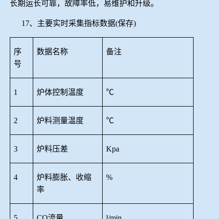
长期运长可靠，故障率低，易维护和升级。
17、主要实时采集指标数据(保存)
序
数据名称
备注
号
1
炉体控制温度
℃
2
炉料测量温度
℃
3
炉料压差
Kpa
4
炉料膨胀、收缩
%
率
5
CO流量
l/min