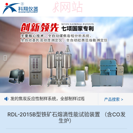
世界杯押球网站
世界杯押球网站
产品展示
＞
公司简介
焦炭高温性能检测系统
世界杯押球网站
焦化行业检测及优化配煤设备
企业业绩
球团矿/烧结矿/块矿高温冶金性能检测系统
技术交流
司研发的焦炭反应性制样系统，全部制样过程机械化操作，没有人为误差
产品搜索 >
烧结/球团优化配矿研究设备
视频观赏
RDL-2015B型铁矿石熔滴性能试验装置 （含CO发
生炉）
高炉配吹煤检测设备
标准下载