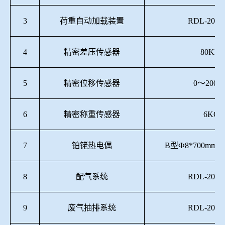
3
荷重自动加载装置
RDL-2015
4
精密差压传感器
80KPa
5
精密位移传感器
0～200m
6
精密称重传感器
6KG
7
铂铑热电偶
B型Ф8*700mm Ф
8
配气系统
RDL-2015
9
废气抽排系统
RDL-2015