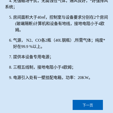
4.
无强磁场干扰，无腐蚀性气体，通风良好，*好强排风
系统；
5.
房间面积大于
40
㎡，控制室与设备要求分别在
2
个房间
(
玻璃隔断
)
计算机和设备有地线，接地电阻小于
4
欧
姆。
6.
气源，
N2
、
CO
各
2
瓶（
40L
钢瓶）
,
所需气体；纯度*
好在
99.
9
%
以上。
7.
提供本设备专用电源；
8.
三相
五
线制，接地电阻小于
4
欧姆；
9.
电源引入处有一壁挂配电箱，功率：
2
0KW
。
下一页