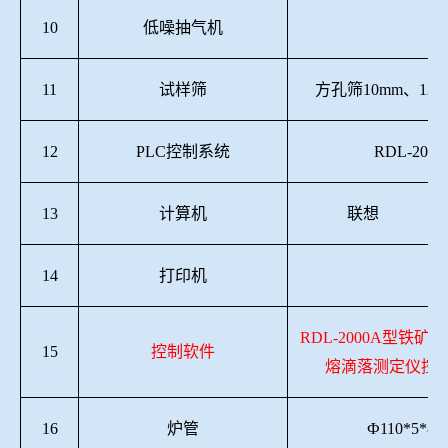
10
低噪抽气机
11
试样筛
方孔筛
10mm、12.
12
PLC控制系统
RDL-2015
13
计算机
联想
14
打印机
RDL-2000A型铁
15
控制软件
熔滴落测定仪控制软
16
炉管
Ф110*5*88