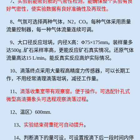
7、
实验前能密封舱的气密性检测，能确保整个实验有良
好气密性，使实验数据有良好准确性及再现性。
8、气氛可选择两种气体，N2，CO。每种气体采用质量
流量控制器，每一种气体流量连续可调。
9、大口径反应坩埚，内径X高：Φ75×175mm。装样量多
达500g ,矿石采样率高，更能反应矿石真实情况。还原气体
流量高达15 L/min。能反真实反应高炉实际情况。
10、滴落终点采用大量程高精度力传感器，可以长期工
作，不用经常清理滴落坩埚，减径工作量。
11、
滴落收集室带有观察窗。便于操作。可选配针孔式
微型高清摄象头可选程观察滴落过程
。
12、温区〉600mm.
13、
实验结束荷重砣可自动提升
。
14、
判断滴下的量可设，可设置按滴下后一段时间内停