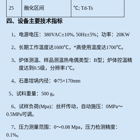
25
融化区间
℃; Td-Ts
四、设备主要技术指标
1、电源电压：380VAC±10%, 50Hz±5%；功率：20KW
2、长期工作温度达1600℃，*高使用温度达1700℃。
3、炉体测温、样品测温热电偶类型：B型；炉体控温精
度达到0.5级，分辨率1℃。
4、石墨坩埚内径：Φ75×170mm
5、试料重量：500 g。
6、试样负荷(Mpa)：丝杆传动，自动施压：0MPa～
0.5MPa可调。
7、压力测量范围：0～0.08 Mpa，压力检测精度：
0.1%。