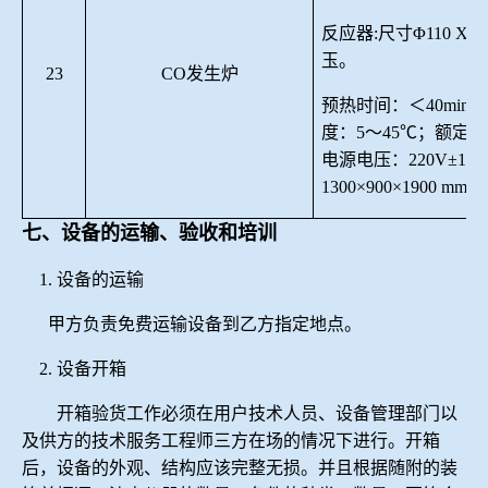
反应器
:尺寸Φ110 X 1
玉。
23
CO发生炉
预热时间：＜
40
min
度：5～45
℃
；
额定功
电源
电压
：
2
20V±1
1300×900×1900 mm
七、设备的运输、验收和培训
1.
设备的运输
甲方负责免费运输设备到乙方指定地点。
2.
设备开箱
开箱验货工作必须在用户技术人员、设备管理部门以
及供方的技术服务工程师三方在场的情况下进行。开箱
后，设备的外观、结构应该完整无损。并且根据随附的装