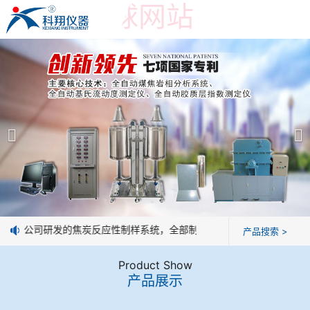
世界杯押球网站
世界杯押球网站
产品展示
＞
公司简介
焦炭高温性能检测系统
世界杯押球网站
焦化行业检测及优化配煤设备
企业业绩
球团矿/烧结矿/块矿高温冶金性能检测系统
技术交流
息：我公司研发的焦炭反应性制样系统，全部制样过程机械化操作，没有
产品搜索 >
烧结/球团优化配矿研究设备
视频观赏
Product Show
产品展示
高炉配吹煤检测设备
标准下载