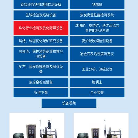
直接还原铁用球团检测设备
铁精粉
冶金渣、保护渣等高温物性检测设备
企业荣誉
生球检验及焙烧设备
焦炭高温性能检测系统
冶金石灰活性度测定仪
球团矿、烧结矿、块矿高温冶
世界杯押球网站
焦化行业检测及优化配煤设备
金性能检测系统
矿石、焦炭物理检测及制样设备
烧结、球团优化配矿研究设备
高炉配吹煤检测设备
冶金渣、保护渣等高温物性检
冶金石灰活性度测定仪
测设备
工业分析、测硫仪等
矿石、焦炭物理检测及制样设
工业分析、测硫仪等
备
氢冶金检测设备
膨润土
标准下载
企业荣誉
设备视频