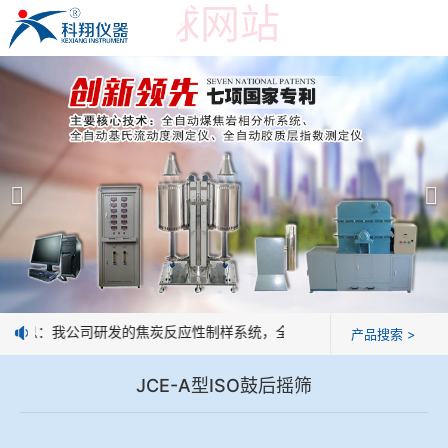
世界杯押球网站
世界杯押球网站
产品展示
＞
公司简介
焦炭高温性能检测系统
世界杯押球网站
焦化行业检测及优化配煤设备
企业业绩
球团矿/烧结矿/块矿高温冶金性能检测系统
技术交流
好消息：我公司研发的焦炭反应性制样系统，全部制样过程机械化操作，
产品搜索 >
烧结/球团优化配矿研究设备
视频观赏
JCE-A型ISO鼓后摇筛
高炉配吹煤检测设备
标准下载