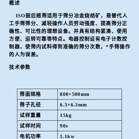
概述
冶金渣、保护渣等高温物性检测设备
企业荣誉
ISO鼓后摇筛适用于筛分冶金烧结矿，是替代人
工手筛筛分、减轻操作人员劳动强度、提高筛分正
冶金石灰活性度测定仪
世界杯押球网站
确性、可比性的理想设备。并具有结构紧凑、使用
方便、运转可靠等特点。电器控制设有电子计数控
矿石、焦炭物理检测及制样设备
制器，使筛内试料得到准确的筛分次数，*手筛操作
的人为误差。
工业分析、测硫仪等
技术参数
筛面规格
800×500mm
筛子孔径
6.3×6.3mm
试样重量
15kg
试样时间
90s
电机功率
1.1kw