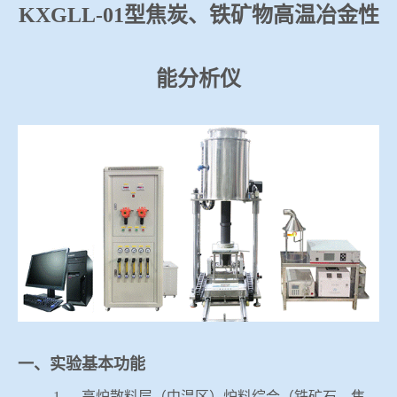
KXGLL-01
型焦炭、铁矿物高温冶金性
冶金渣、保护渣等高温物性检测设备
企业荣誉
冶金石灰活性度测定仪
能分析仪
世界杯押球网站
矿石、焦炭物理检测及制样设备
工业分析、测硫仪等
一、实验基本功能
1.
高炉散料层（中温区）炉料综合（铁矿石、焦