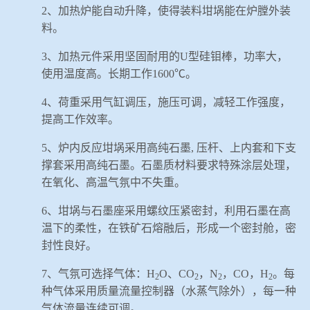
2
、加热炉能自动升降，使得装料坩埚能在炉膛外装
料。
3
、加热元件采用坚固耐用的
U
型硅钼棒，功率大，
使用温度高。长期工作
1600
℃。
4
、荷重采用气缸调压，施压可调，减轻工作强度，
提高工作效率。
5
、炉内反应坩埚采用高纯石墨
,
压杆、上内套和下支
撑套采用高纯石墨。石墨质材料要求特殊涂层处理，
在氧化、高温气氛中不失重。
6
、坩埚与石墨座采用螺纹压紧密封，利用石墨在高
温下的柔性，在铁矿石熔融后，形成一个密封舱，密
封性良好。
7
、
气氛
可选择
气体
：
H
O
、
CO
，
N
，
CO
，
H
。每
2
2
2
2
种气体采用质量流量控制器（水蒸气除外），每一种
气体流量
连续可调。