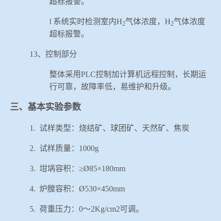
超标报警。
l
系统实时检测室内
H
气体浓度，
H
气体浓度
2
2
超标报警。
13
、控制部分
整体采用
PLC
控制加计算机远程控制，长期运
行可靠，故障率低，易维护和升级。
三、基本实验参数
1.
试样类型：烧结矿、球团矿、天然矿、焦炭
2.
试样质量：
1000g
3.
坩埚容积：≥
Ø85
×
180mm
4.
炉膛容积：
Ø530
×
450mm
5.
荷重压力：
0
～
2Kg/cm2
可调。