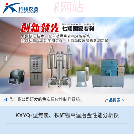
世界杯押球网站
世界杯押球网站
产品展示
＞
公司简介
焦炭高温性能检测系统
世界杯押球网站
焦化行业检测及优化配煤设备
企业业绩
球团矿/烧结矿/块矿高温冶金性能检测系统
技术交流
好消息：我公司研发的焦炭反应性制样系统，全部制样过程机械化操作，
产品搜索 >
烧结/球团优化配矿研究设备
视频观赏
KXYQ-型焦炭、铁矿物高温冶金性能分析仪
高炉配吹煤检测设备
标准下载