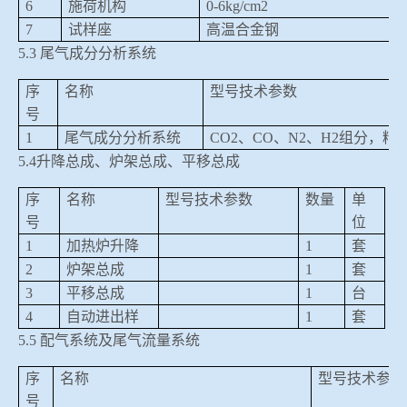
6
施荷机构
0-6kg/cm2
7
试样座
高温合金钢
5.3
尾气成分分析系统
序
名称
型号技术参数
号
1
尾气成分分析系统
CO2
、
CO
、
N2
、
H2
组分，精
5.4
升降总成、炉架总成、平移总成
序
名称
型号技术参数
数量
单
号
位
1
加热炉升降
1
套
2
炉架总成
1
套
3
平移总成
1
台
4
自动进出样
1
套
5.5
配气系统及尾气流量系统
序
名称
型号技术参数
号