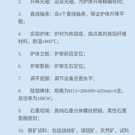
2.
升降光轴：设双光轴，为炉体升降精确导向；
3.
直线轴承：设
4
个直线轴承，保证炉体升降平
稳；
4.
实验炉体：炉衬为热容底、熔点高的高铝纤维
材料，耐温
1800
℃；
5.
炉体立板：炉架前后定位；
6.
炉架筋板：炉架左右定位；
7.
调平底脚：调节设备总图水平；
8.
硅钼棒体：规格为
Ø
12
×
200/
Ø
8
×
420mm
×
6
支，
总功率为
18KW
；
9.
石墨坩埚：高纯石墨分体螺纹把接，柔性石墨
垫圈密封；
10.
铁矿试料：包括烧结矿、球团矿、天然矿，试料