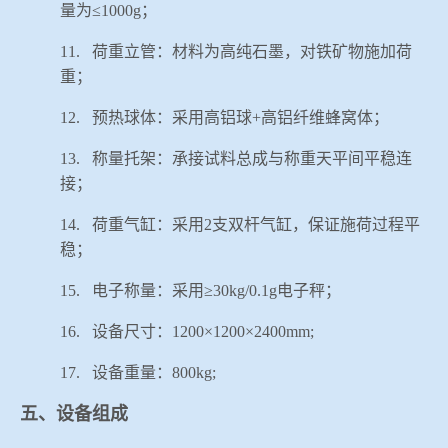
量为≤
1000g
；
11.
荷重立管：材料为高纯石墨，对铁矿物施加荷
重；
12.
预热球体：采用高铝球
+
高铝纤维蜂窝体；
13.
称量托架：承接试料总成与称重天平间平稳连
接；
14.
荷重气缸：采用
2
支双杆气缸，保证施荷过程平
稳；
15.
电子称量：采用≥
30kg/0.1g
电子秤；
16.
设备尺寸：
1200
×
1200
×
2400mm;
17.
设备重量：
800kg;
五、设备组成