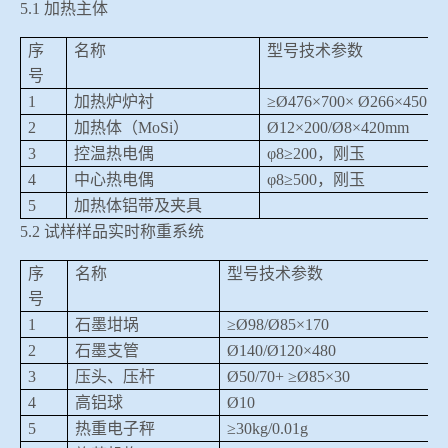
5.1
加热主体
序
名称
型号技术参数
号
1
加热炉炉衬
≥
Ø476
×
700
×
Ø266
×
450
2
加热体（
MoSi
）
Ø12
×
200/Ø8
×
420mm
3
控温热电偶
φ
8
≥
200
，刚玉
4
中心热电偶
φ
8≥500
，刚玉
5
加热体铝带及夹具
5.2
试样样品实时称重系统
序
名称
型号技术参数
号
1
石墨坩埚
≥
Ø98/Ø85
×
170
2
石墨支管
Ø140/Ø120
×
480
3
压头、压杆
Ø50/70+ ≥Ø85
×
30
4
高铝球
Ø10
5
热重电子秤
≥30kg/0.01g