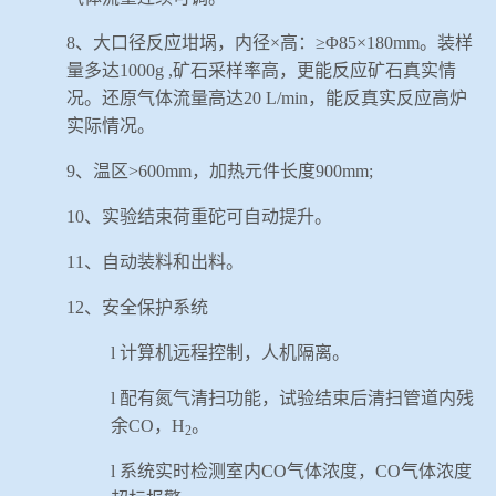
8
、大口径反应坩埚，内径×高：≥
Φ
85
×
180mm
。装样
量多达
1000g ,
矿石采样率高，更能反应矿石真实情
况。还原气体流量高达
20 L/min
，能反真实反应高炉
实际情况。
9
、温区>
600mm
，加热元件长度
900mm;
10
、实验结束荷重砣可自动提升。
11
、自动装料和出料。
12
、安全保护系统
l
计算机远程控制，人机隔离。
l
配有氮气清扫功能，试验结束后清扫管道内残
余
CO
，
H
。
2
l
系统实时检测室内
CO
气体浓度，
CO
气体浓度