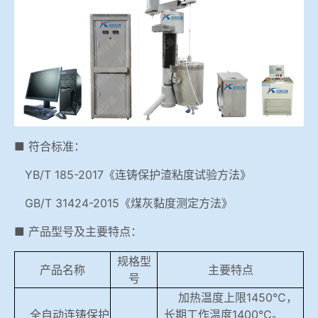
冶金渣、保护渣等高温物性检测设备
企业荣誉
冶金石灰活性度测定仪
世界杯押球网站
矿石、焦炭物理检测及制样设备
工业分析、测硫仪等
■ 符合标准：
YB/T 185-2017《连铸保护渣粘度试验方法》
GB/T 31424-2015《煤灰黏度测定方法》
■ 产品型号及主要特点：
规格型
产品名称
主要特点
号
加热温度
上限
1450℃，
全自动连铸保护
长期工作温度1400℃。