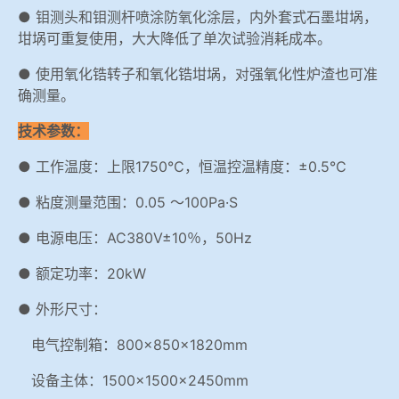
● 钼测头和钼测杆喷涂防氧化涂层，内外套式石墨坩埚，
坩埚可重复使用，大大降低了单次试验消耗成本。
● 使用氧化锆转子和氧化锆坩埚，对强氧化性炉渣也可准
确测量。
技术参数：
● 工作温度：上限1750℃，恒温控温精度：±0.5℃
● 粘度测量范围：0.05 ～100Pa·S
● 电源电压：AC380V±10％，50Hz
● 额定功率：20kW
● 外形尺寸：
电气控制箱：800×850×1820mm
设备主体：1500×1500×2450mm