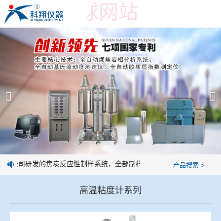
世界杯押球网站
世界杯押球网站
产品展示
＞
公司简介
焦炭高温性能检测系统
世界杯押球网站
焦化行业检测及优化配煤设备
企业业绩
球团矿/烧结矿/块矿高温冶金性能检测系统
技术交流
：我公司研发的焦炭反应性制样系统，全部制样过程机械化操作，没有人
产品搜索 >
烧结/球团优化配矿研究设备
视频观赏
高温粘度计系列
高炉配吹煤检测设备
标准下载