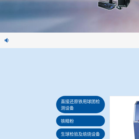
直接还原铁用球团检
测设备
铁精粉
生球检验及焙烧设备