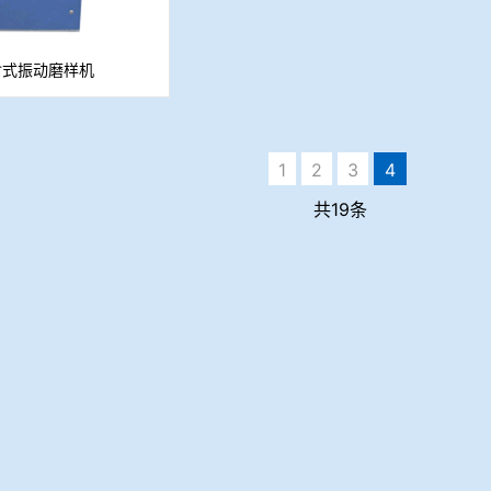
封式振动磨样机
1
2
3
4
共19条