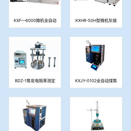
KXF—6000微机全自动
KXHR-50H型微机灰熔
量热仪
点测定仪
BDZ-1焦炭电阻率测定
KXJY-0102全自动煤焦
仪
油馏程测定仪（重量
法）