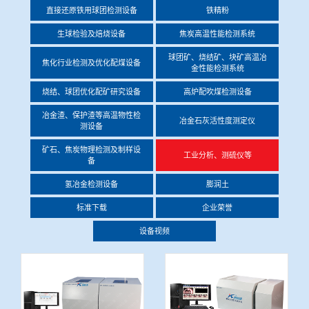
直接还原铁用球团检测设备
铁精粉
冶金渣、保护渣等高温物性检测设备
企业荣誉
生球检验及焙烧设备
焦炭高温性能检测系统
冶金石灰活性度测定仪
球团矿、烧结矿、块矿高温冶
世界杯押球网站
焦化行业检测及优化配煤设备
金性能检测系统
矿石、焦炭物理检测及制样设备
烧结、球团优化配矿研究设备
高炉配吹煤检测设备
冶金渣、保护渣等高温物性检
冶金石灰活性度测定仪
测设备
工业分析、测硫仪等
矿石、焦炭物理检测及制样设
工业分析、测硫仪等
备
氢冶金检测设备
膨润土
标准下载
企业荣誉
设备视频