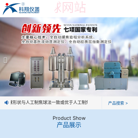
世界杯押球网站
世界杯押球网站
产品展示
＞
公司简介
焦炭高温性能检测系统
世界杯押球网站
焦化行业检测及优化配煤设备
企业业绩
球团矿/烧结矿/块矿高温冶金性能检测系统
技术交流
，焦球形状与人工制焦球法一致或优于人工制焦球。
产品搜索 >
烧结/球团优化配矿研究设备
视频观赏
Product Show
产品展示
高炉配吹煤检测设备
标准下载