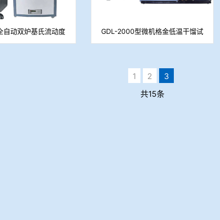
6A全自动双炉基氏流动度
GDL-2000型微机格金低温干馏试
测定仪
验仪
1
2
3
共15条