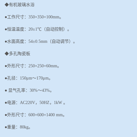
◆
有机玻璃水浴
●工作尺寸
：
350×350×100mm。
●恒温温度：20±1℃（自动控制）。
●水面高度：54±0.5mm（自动调节）。
◆多孔陶瓷板
●外形尺寸：
250
×
250
×
60mm
。
●孔径：150μm～170μm。
●
显气孔率：
30%～43
%
。
●
电源：
AC220V，50HZ
，
1kW 。
●外形尺寸：600×600×1400 mm。
●重量：80kg。