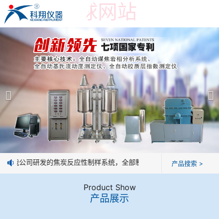
世界杯押球网站
世界杯押球网站
产品展示
＞
公司简介
焦炭高温性能检测系统
世界杯押球网站
焦化行业检测及优化配煤设备
企业业绩
球团矿/烧结矿/块矿高温冶金性能检测系统
技术交流
息：我公司研发的焦炭反应性制样系统，全部制样过程机械化操作，没有
产品搜索 >
烧结/球团优化配矿研究设备
视频观赏
Product Show
产品展示
高炉配吹煤检测设备
标准下载