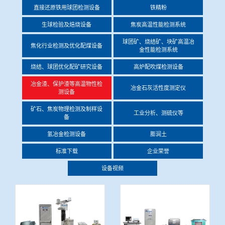
直接还原铁用球团检测设备
铁精粉
冶金渣、保护渣等高温物性检测设备
企业荣誉
生球检验及焙烧设备
焦炭高温性能检测系统
冶金石灰活性度测定仪
球团矿、烧结矿、块矿高温冶
世界杯押球网站
焦化行业检测及优化配煤设备
金性能检测系统
矿石、焦炭物理检测及制样设备
烧结、球团优化配矿研究设备
高炉配吹煤检测设备
冶金渣、保护渣等高温物性检
冶金石灰活性度测定仪
测设备
工业分析、测硫仪等
矿石、焦炭物理检测及制样设
工业分析、测硫仪等
备
氢冶金检测设备
膨润土
标准下载
企业荣誉
设备视频