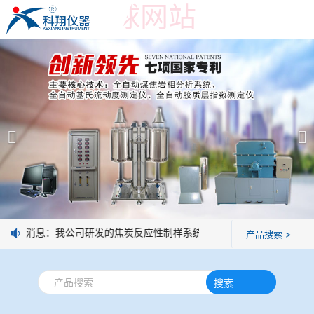
世界杯押球网站
世界杯押球网站
产品展示
＞
公司简介
焦炭高温性能检测系统
世界杯押球网站
焦化行业检测及优化配煤设备
企业业绩
球团矿/烧结矿/块矿高温冶金性能检测系统
技术交流
好消息：我公司研发的焦炭反应性制样系统，全部制样过程机械化操
产品搜索 >
烧结/球团优化配矿研究设备
视频观赏
搜索
高炉配吹煤检测设备
标准下载