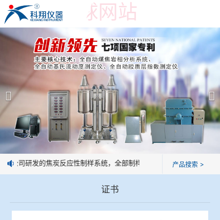
世界杯押球网站
世界杯押球网站
产品展示
＞
公司简介
焦炭高温性能检测系统
世界杯押球网站
焦化行业检测及优化配煤设备
企业业绩
球团矿/烧结矿/块矿高温冶金性能检测系统
技术交流
：我公司研发的焦炭反应性制样系统，全部制样过程机械化操作，没有人
产品搜索 >
烧结/球团优化配矿研究设备
视频观赏
证书
高炉配吹煤检测设备
标准下载